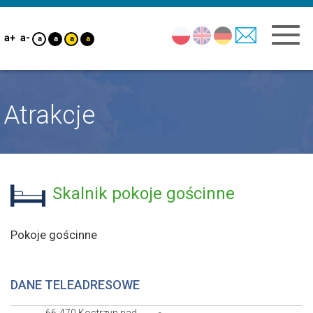
a+
a-
a
a
a
a
Atrakcje
Skalnik pokoje gościnne
Pokoje gościnne
DANE TELEADRESOWE