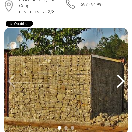
66-470 Kostrzyn nad
697 494 999
Odrą
ul.Narutowicza 3/3