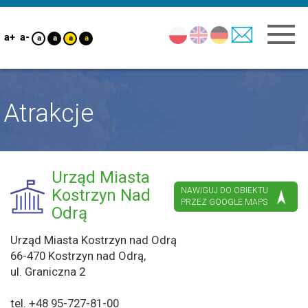
a+
a-
a
a
a
a
Atrakcje
Urząd Miasta
Kostrzyn Nad
NAWIGUJ DO OBIEKTU
PRZEZ GOOGLE MAPS
Odrą
Urząd Miasta Kostrzyn nad Odrą
66-470 Kostrzyn nad Odrą,
ul. Graniczna 2
tel. +48 95-727-81-00