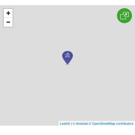
+
−
Leaflet
|
© Amistad
© OpenStreetMap contributors