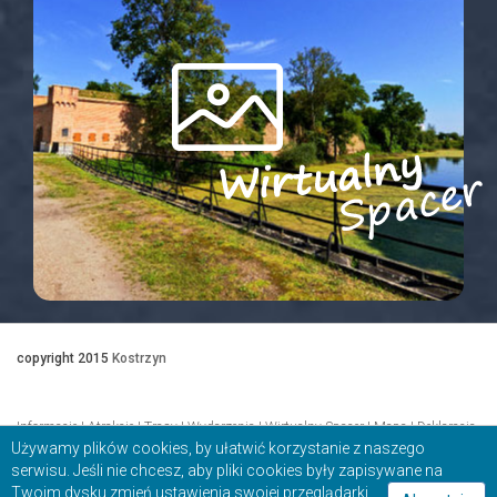
copyright 2015
Kostrzyn
Informacje
|
Atrakcje
|
Trasy
|
Wydarzenia
|
Wirtualny Spacer
|
Mapa
|
Deklaracja
Używamy plików cookies, by ułatwić korzystanie z naszego
serwisu. Jeśli nie chcesz, aby pliki cookies były zapisywane na
Twoim dysku zmień ustawienia swojej przeglądarki.
dostępności
|
Kontakt