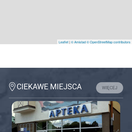
Leaflet
|
© Amistad
© OpenStreetMap contributors
CIEKAWE MIEJSCA
WIĘCEJ