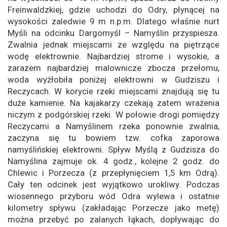
Freinwaldzkiej, gdzie uchodzi do Odry, płynącej na
wysokości zaledwie 9 m n.p.m. Dlatego właśnie nurt
Myśli na odcinku Dargomyśl – Namyślin przyspiesza.
Zwalnia jednak miejscami ze względu na piętrzące
wodę elektrownie. Najbardziej strome i wysokie, a
zarazem najbardziej malownicze zbocza przełomu,
woda wyżłobiła poniżej elektrowni w Gudziszu i
Reczycach. W korycie rzeki miejscami znajdują się tu
duże kamienie. Na kajakarzy czekają zatem wrażenia
niczym z podgórskiej rzeki. W połowie drogi pomiędzy
Reczycami a Namyślinem rzeka ponownie zwalnia,
zaczyna się tu bowiem tzw. cofka zaporowa
namyślińskiej elektrowni. Spływ Myślą z Gudzisza do
Namyślina zajmuje ok. 4 godz., kolejne 2 godz. do
Chlewic i Porzecza (z przepłynięciem 1,5 km Odrą).
Cały ten odcinek jest wyjątkowo urokliwy. Podczas
wiosennego przyboru wód Odra wylewa i ostatnie
kilometry spływu (zakładając Porzecze jako metę)
można przebyć po zalanych łąkach, dopływając do