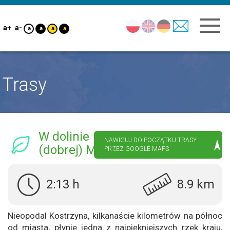
a+
a-
a
a
a
a
Trasy
W dolinie
NAWIGUJ DO POCZĄTKU TRASY
(dobrej) Myśli
PRZEZ GOOGLE MAPS
2:13 h
8.9 km
Nieopodal Kostrzyna, kilkanaście kilometrów na północ
od miasta, płynie jedna z najpiękniejszych rzek kraju,