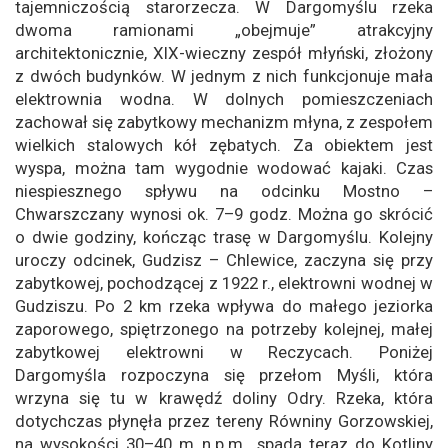
tajemniczością starorzecza. W Dargomyślu rzeka
dwoma ramionami „obejmuje” atrakcyjny
architektonicznie, XIX-wieczny zespół młyński, złożony
z dwóch budynków. W jednym z nich funkcjonuje mała
elektrownia wodna. W dolnych pomieszczeniach
zachował się zabytkowy mechanizm młyna, z zespołem
wielkich stalowych kół zębatych. Za obiektem jest
wyspa, można tam wygodnie wodować kajaki. Czas
niespiesznego spływu na odcinku Mostno –
Chwarszczany wynosi ok. 7–9 godz. Można go skrócić
o dwie godziny, kończąc trasę w Dargomyślu. Kolejny
uroczy odcinek, Gudzisz – Chlewice, zaczyna się przy
zabytkowej, pochodzącej z 1922 r., elektrowni wodnej w
Gudziszu. Po 2 km rzeka wpływa do małego jeziorka
zaporowego, spiętrzonego na potrzeby kolejnej, małej
zabytkowej elektrowni w Reczycach. Poniżej
Dargomyśla rozpoczyna się przełom Myśli, która
wrzyna się tu w krawędź doliny Odry. Rzeka, która
dotychczas płynęła przez tereny Równiny Gorzowskiej,
na wysokości 30–40 m n.p.m., spada teraz do Kotliny