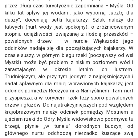
przez długi czas turystycznie zapomniana – Myśla. Od
kilku lat spływ jej wodami, jako wyborną „ucztę dla
duszy”, doceniają setki kajakarzy. Szlak należy do
łatwych (nurt wody jest spokojny), o zróżnicowanym
stopniu uciążliwości, związanej z ilością przeszkód –
powalonych drzew – w nurcie. Większość jego
odcinków nadaje się dla początkujących kajakarzy. W
czasie suszy, w górnym biegu rzeki (począwszy od wsi
Mystki) może być problem z niskim poziomem wód i
zarastającym w okresie letnim ich lustrem.
Trudniejszym, ale przy tym jednym z najpiękniejszych i
nadal spławnym dla mniej wprawionych kajakarzy, jest
odcinek pomiędzy Reczycami a Namyślinem. Tam nurt
przyspiesza, a w koryciem rzeki leży sporo powalonych
drzew i głazów. Do najatrakcyjniejszych pod względem
krajobrazowym należy odcinek pomiędzy Mostnem a
ujściem rzeki do Odry. Myśla widowiskowo podmywa tu
brzegi, płynie „w tunelu” dorodnych buczyn, od
głównego nurtu odchodzą nierzadko kuszące swą