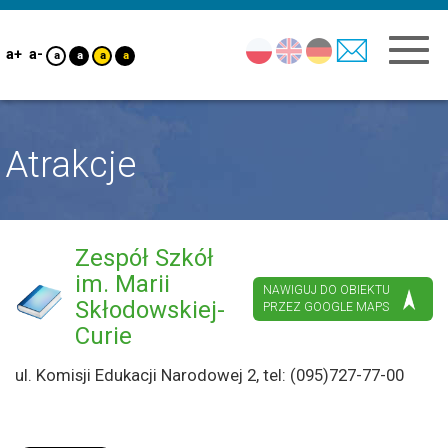
a+
a-
a
a
a
a
Atrakcje
Zespół Szkół
im. Marii
NAWIGUJ DO OBIEKTU
Skłodowskiej-
PRZEZ GOOGLE MAPS
Curie
ul. Komisji Edukacji Narodowej 2, tel: (095)727-77-00