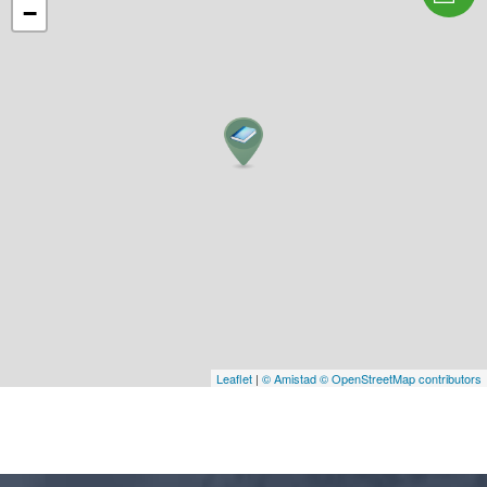
−
Leaflet
|
© Amistad
© OpenStreetMap contributors